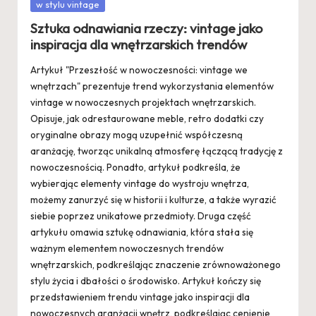
Posted
w stylu vintage
in
Sztuka odnawiania rzeczy: vintage jako
inspiracja dla wnętrzarskich trendów
Artykuł "Przeszłość w nowoczesności: vintage we
wnętrzach" prezentuje trend wykorzystania elementów
vintage w nowoczesnych projektach wnętrzarskich.
Opisuje, jak odrestaurowane meble, retro dodatki czy
oryginalne obrazy mogą uzupełnić współczesną
aranżację, tworząc unikalną atmosferę łączącą tradycję z
nowoczesnością. Ponadto, artykuł podkreśla, że
wybierając elementy vintage do wystroju wnętrza,
możemy zanurzyć się w historii i kulturze, a także wyrazić
siebie poprzez unikatowe przedmioty. Druga część
artykułu omawia sztukę odnawiania, która stała się
ważnym elementem nowoczesnych trendów
wnętrzarskich, podkreślając znaczenie zrównoważonego
stylu życia i dbałości o środowisko. Artykuł kończy się
przedstawieniem trendu vintage jako inspiracji dla
nowoczesnych aranżacji wnętrz, podkreślając cenienie