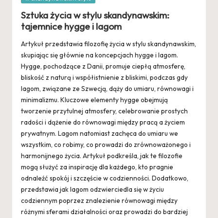
in
Sztuka życia w stylu skandynawskim:
tajemnice hygge i lagom
Artykuł przedstawia filozofię życia w stylu skandynawskim,
skupiając się głównie na koncepcjach hygge i lagom.
Hygge, pochodzące z Danii, promuje ciepłą atmosferę,
bliskość z naturą i współistnienie z bliskimi, podczas gdy
lagom, związane ze Szwecją, dąży do umiaru, równowagi i
minimalizmu. Kluczowe elementy hygge obejmują
tworzenie przytulnej atmosfery, celebrowanie prostych
radości i dążenie do równowagi między pracą a życiem
prywatnym. Lagom natomiast zachęca do umiaru we
wszystkim, co robimy, co prowadzi do zrównoważonego i
harmonijnego życia. Artykuł podkreśla, jak te filozofie
mogą służyć za inspirację dla każdego, kto pragnie
odnaleźć spokój i szczęście w codzienności. Dodatkowo,
przedstawia jak lagom odzwierciedla się w życiu
codziennym poprzez znalezienie równowagi między
różnymi sferami działalności oraz prowadzi do bardziej