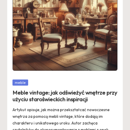
Posted
meble
in
Meble vintage: jak odświeżyć wnętrze przy
użyciu staroświeckich inspiracji
Artykuł opisuje, jak można przekształcać nowoczesne
wnętrza za pomocą mebli vintage, które dodają im
charakteru i unikatowego uroku. Autor zachęca
czytelników do eksperymentowania z meblami z epok