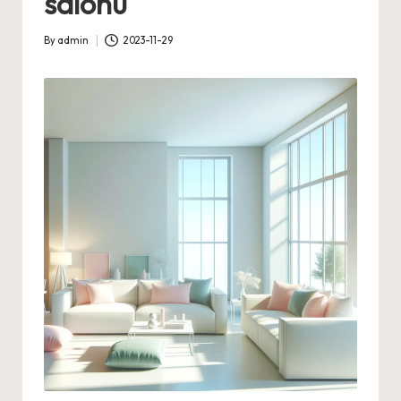
salonu
By
admin
2023-11-29
Posted
by