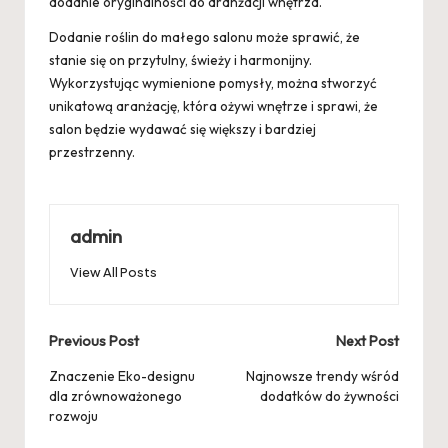
dodanie oryginalności do aranżacji wnętrza.
Dodanie roślin do małego salonu może sprawić, że
stanie się on przytulny, świeży i harmonijny.
Wykorzystując wymienione pomysły, można stworzyć
unikatową aranżację, która ożywi wnętrze i sprawi, że
salon będzie wydawać się większy i bardziej
przestrzenny.
admin
View All Posts
Post
Previous Post
Next Post
navigation
Znaczenie Eko-designu
Najnowsze trendy wśród
dla zrównoważonego
dodatków do żywności
rozwoju