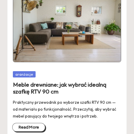
Posted
aranżacje
in
Meble drewniane: jak wybrać idealną
szafkę RTV 90 cm
Praktyczny przewodnik po wyborze szafki RTV 90 cm —
od materiału po funkcjonalność. Przeczytaj, aby wybrać
mebel pasujący do twojego wnętrza i potrzeb.
Read More