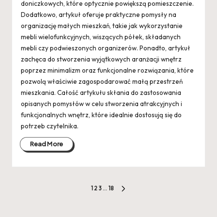
doniczkowych, które optycznie powiększą pomieszczenie.
Dodatkowo, artykuł oferuje praktyczne pomysły na
organizację małych mieszkań, takie jak wykorzystanie
mebli wielofunkcyjnych, wiszących półek, składanych
mebli czy podwieszonych organizerów. Ponadto, artykuł
zachęca do stworzenia wyjątkowych aranżacji wnętrz
poprzez minimalizm oraz funkcjonalne rozwiązania, które
pozwolą właściwie zagospodarować małą przestrzeń
mieszkania. Całość artykułu skłania do zastosowania
opisanych pomysłów w celu stworzenia atrakcyjnych i
funkcjonalnych wnętrz, które idealnie dostosują się do
potrzeb czytelnika.
Read More
Stronicowanie
1
2
3
…
18
NEXT
wpisów
PAGE