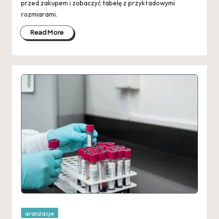
przed zakupem i zobaczyć tabelę z przykładowymi
rozmiarami.
Read More
Posted
aranżacje