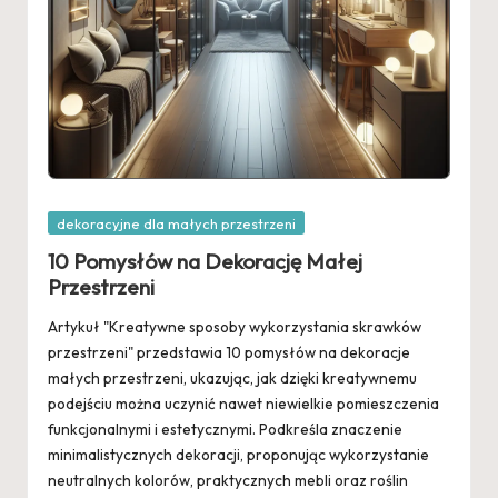
Posted
dekoracyjne dla małych przestrzeni
in
10 Pomysłów na Dekorację Małej
Przestrzeni
Artykuł "Kreatywne sposoby wykorzystania skrawków
przestrzeni" przedstawia 10 pomysłów na dekoracje
małych przestrzeni, ukazując, jak dzięki kreatywnemu
podejściu można uczynić nawet niewielkie pomieszczenia
funkcjonalnymi i estetycznymi. Podkreśla znaczenie
minimalistycznych dekoracji, proponując wykorzystanie
neutralnych kolorów, praktycznych mebli oraz roślin