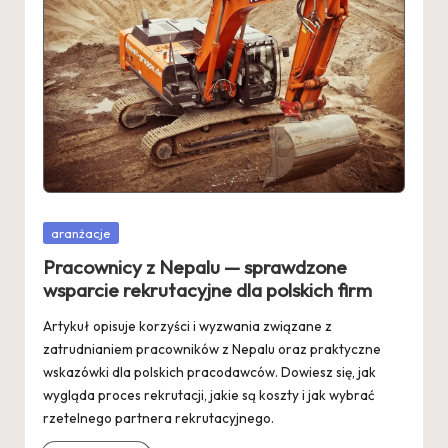
Posted
aranżacje
in
Pracownicy z Nepalu — sprawdzone
wsparcie rekrutacyjne dla polskich firm
Artykuł opisuje korzyści i wyzwania związane z
zatrudnianiem pracowników z Nepalu oraz praktyczne
wskazówki dla polskich pracodawców. Dowiesz się, jak
wygląda proces rekrutacji, jakie są koszty i jak wybrać
rzetelnego partnera rekrutacyjnego.