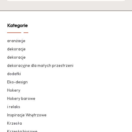
Kategorie
aranżacje
dekoracje
dekoracje
dekoracyjne dla małych przestrzeni
dodatki
Eko-design
Hokery
Hokery barowe
i relaks
Inspiracje Wnętrzowe
Krzesła
Krzesła biurowe