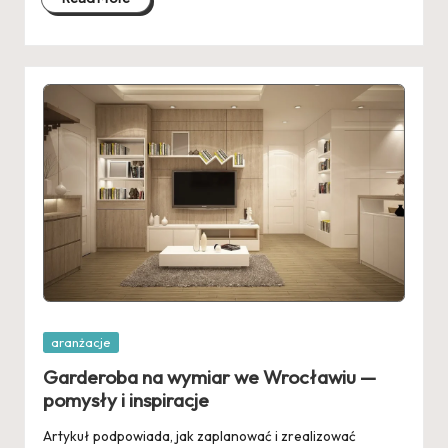
Posted
aranżacje
in
Garderoba na wymiar we Wrocławiu —
pomysły i inspiracje
Artykuł podpowiada, jak zaplanować i zrealizować