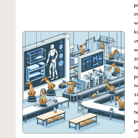
p
i
w
k
u
w
z
t
p
n
z
m
t
p
u