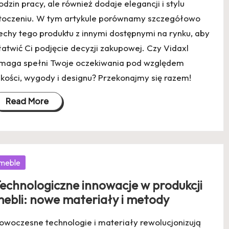
odzin pracy, ale również dodaje elegancji i stylu
toczeniu. W tym artykule porównamy szczegółowo
echy tego produktu z innymi dostępnymi na rynku, aby
łatwić Ci podjęcie decyzji zakupowej. Czy Vidaxl
maga spełni Twoje oczekiwania pod względem
akości, wygody i designu? Przekonajmy się razem!
Read More
osted
meble
echnologiczne innowacje w produkcji
ebli: nowe materiały i metody
owoczesne technologie i materiały rewolucjonizują