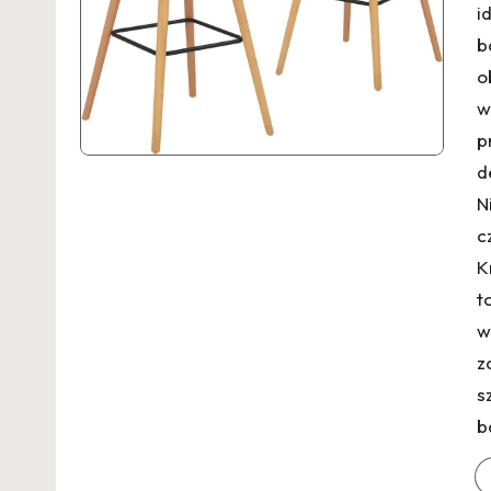
i
b
o
w
p
d
N
c
K
t
w
z
s
b