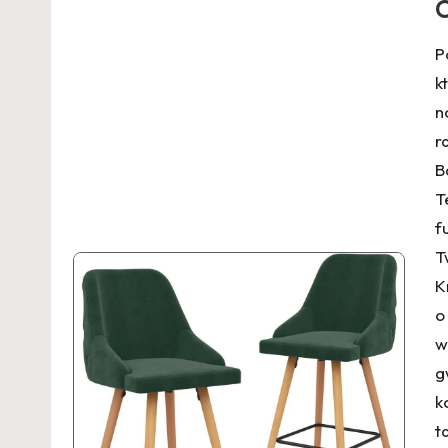
C
P
k
n
r
B
T
f
T
K
o
w
g
k
t