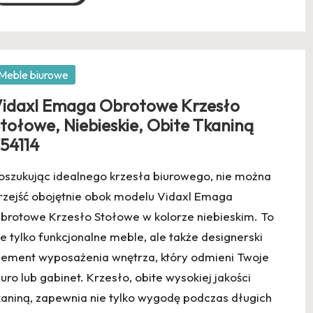
osted
Meble biurowe
idaxl Emaga Obrotowe Krzesło
tołowe, Niebieskie, Obite Tkaniną
54114
oszukując idealnego krzesła biurowego, nie można
rzejść obojętnie obok modelu Vidaxl Emaga
brotowe Krzesło Stołowe w kolorze niebieskim. To
ie tylko funkcjonalne meble, ale także designerski
lement wyposażenia wnętrza, który odmieni Twoje
iuro lub gabinet. Krzesło, obite wysokiej jakości
kaniną, zapewnia nie tylko wygodę podczas długich