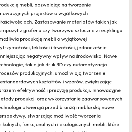
rodukcję mebli, pozwalając na tworzenie
nnowacyjnych projektów o wyjątkowych
łaściwościach. Zastosowanie materiałów takich jak
ompozyt z grafenu czy tworzywa sztuczne z recyklingu
możliwia produkcję mebli o wyjątkowej
ytrzymałości, lekkości i trwałości, jednocześnie
mniejszając negatywny wpływ na środowisko. Nowe
echnologie, takie jak druk 3D czy automatyzacja
rocesów produkcyjnych, umożliwiają tworzenie
iestandardowych kształtów i wzorów, zwiększając
arazem efektywność i precyzję produkcji. Innowacyjne
etody produkcji oraz wykorzystanie zaawansowanych
echnologii otwierają przed branżą meblarską nowe
erspektywy, stwarzając możliwość tworzenia
nikalnych, funkcjonalnych i ekologicznych mebli, które