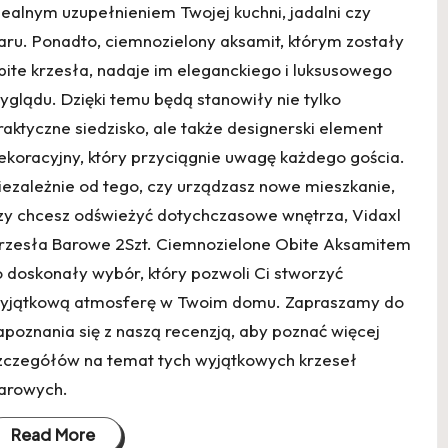
dealnym uzupełnieniem Twojej kuchni, jadalni czy
aru. Ponadto, ciemnozielony aksamit, którym zostały
bite krzesła, nadaje im eleganckiego i luksusowego
yglądu. Dzięki temu będą stanowiły nie tylko
raktyczne siedzisko, ale także designerski element
ekoracyjny, który przyciągnie uwagę każdego gościa.
iezależnie od tego, czy urządzasz nowe mieszkanie,
zy chcesz odświeżyć dotychczasowe wnętrza, Vidaxl
rzesła Barowe 2Szt. Ciemnozielone Obite Aksamitem
o doskonały wybór, który pozwoli Ci stworzyć
yjątkową atmosferę w Twoim domu. Zapraszamy do
apoznania się z naszą recenzją, aby poznać więcej
zczegółów na temat tych wyjątkowych krzeseł
arowych.
Read More