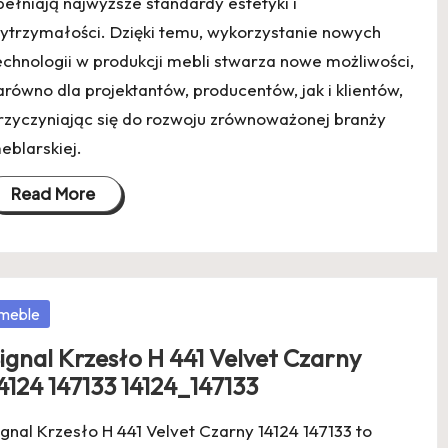
pełniają najwyższe standardy estetyki i
ytrzymałości. Dzięki temu, wykorzystanie nowych
echnologii w produkcji mebli stwarza nowe możliwości,
arówno dla projektantów, producentów, jak i klientów,
rzyczyniając się do rozwoju zrównoważonej branży
eblarskiej.
Read More
osted
meble
ignal Krzesło H 441 Velvet Czarny
4124 147133 14124_147133
ignal Krzesło H 441 Velvet Czarny 14124 147133 to