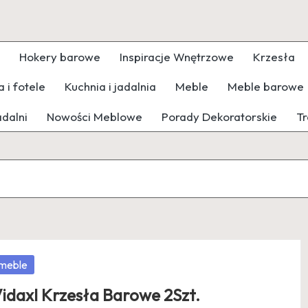
Hokery barowe
Inspiracje Wnętrzowe
Krzesła
 i fotele
Kuchnia i jadalnia
Meble
Meble barowe
adalni
Nowości Meblowe
Porady Dekoratorskie
Tr
osted
meble
idaxl Krzesła Barowe 2Szt.