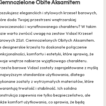
iemnozielone Obite Aksamitem
oszukujesz eleganckich i stylowych krzeseł barowych,
tóre doda Twojej przestrzeni wnętrzarskiej
owoczesności i wyrafinowanego charakteru? W takim
azie warto zwrócić uwagę na zestaw Vidaxl Krzeseł
arowych 2Szt. Ciemnozielonych Obitych Aksamitem.
e designerskie krzesła to doskonałe połączenie
unkcjonalności, komfortu i estetyki, które sprawią, że
woje wnętrze nabierze wyjątkowego charakteru.
rzesła barowe Vidaxl zostały zaprojektowane z myślą
 najwyższym standardzie użytkowania, dlatego
ykonane zostały z wytrzymałych materiałów, które
warantują trwałość i stabilność. Ich solidna
onstrukcja zapewnia nie tylko bezpieczeństwo, ale
akże komfort użytkowania, co sprawia, że będą