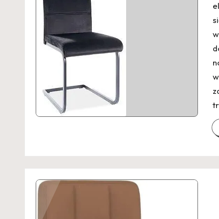
e
s
w
d
n
w
z
t