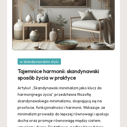
Posted
w skandynawskim stylu
in
Tajemnice harmonii: skandynawski
sposób życia w praktyce
Artykuł „Skandynawski minimalizm jako klucz do
harmonijnego życia” przedstawia filozofię
skandynawskiego minimalizmu, skupiającą się na
prostocie, funkcjonalności i harmonii. Wskazuje, że
minimalizm prowadzi do lepszej równowagi i spokoju
ducha oraz promuje równowagę między ciałem,