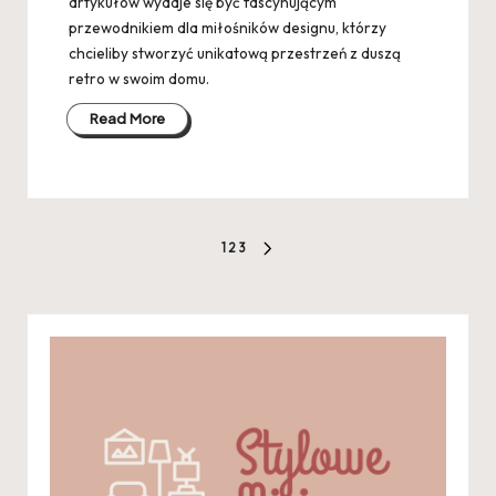
artykułów wydaje się być fascynującym
przewodnikiem dla miłośników designu, którzy
chcieliby stworzyć unikatową przestrzeń z duszą
retro w swoim domu.
Read More
Stronicowanie
1
2
3
NEXT
wpisów
PAGE