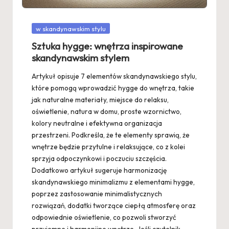
Posted
w skandynawskim stylu
in
Sztuka hygge: wnętrza inspirowane
skandynawskim stylem
Artykuł opisuje 7 elementów skandynawskiego stylu,
które pomogą wprowadzić hygge do wnętrza, takie
jak naturalne materiały, miejsce do relaksu,
oświetlenie, natura w domu, proste wzornictwo,
kolory neutralne i efektywna organizacja
przestrzeni. Podkreśla, że te elementy sprawią, że
wnętrze będzie przytulne i relaksujące, co z kolei
sprzyja odpoczynkowi i poczuciu szczęścia.
Dodatkowo artykuł sugeruje harmonizację
skandynawskiego minimalizmu z elementami hygge,
poprzez zastosowanie minimalistycznych
rozwiązań, dodatki tworzące ciepłą atmosferę oraz
odpowiednie oświetlenie, co pozwoli stworzyć
przyjemne i harmonijne wnętrze. Jeśli czytelnik