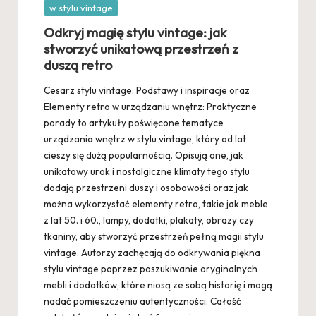
Posted
w stylu vintage
in
Odkryj magię stylu vintage: jak
stworzyć unikatową przestrzeń z
duszą retro
Cesarz stylu vintage: Podstawy i inspiracje oraz
Elementy retro w urządzaniu wnętrz: Praktyczne
porady to artykuły poświęcone tematyce
urządzania wnętrz w stylu vintage, który od lat
cieszy się dużą popularnością. Opisują one, jak
unikatowy urok i nostalgiczne klimaty tego stylu
dodają przestrzeni duszy i osobowości oraz jak
można wykorzystać elementy retro, takie jak meble
z lat 50. i 60., lampy, dodatki, plakaty, obrazy czy
tkaniny, aby stworzyć przestrzeń pełną magii stylu
vintage. Autorzy zachęcają do odkrywania piękna
stylu vintage poprzez poszukiwanie oryginalnych
mebli i dodatków, które niosą ze sobą historię i mogą
nadać pomieszczeniu autentyczności. Całość