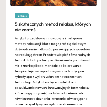
Posted
i relaks
in
5 skutecznych metod relaksu, których
nie znałeś
Artykuł przedstawia innowacyjne i nietypowe
metody relaksacji, które mogą stać się ciekawym
doświadczeniem dla osób poszukujących sposobów
na redukcję stresu. Przedstawia pięć różnorodnych
technik, takich jak terapia dźwiękiem kryształowych
mis, sznurka pikada, mandale do kolorowania,
terapia olejkami zapachowymi oraz tradycyjne
rytuały spa z wykorzystaniem nowoczesnych
technologii. Artykuł zachęca czytelnika do
poszukiwania nowych, innowacyjnych form relaksu,
które mogą przynieść nie tylko odprężenie, ale
również nowe doznania i wrażenia, otwierając na
nowe perspektywy zarządzania stresem oraz