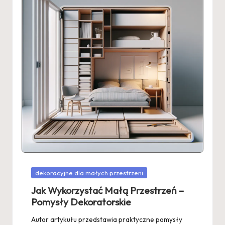
Posted
dekoracyjne dla małych przestrzeni
in
Jak Wykorzystać Małą Przestrzeń –
Pomysły Dekoratorskie
Autor artykułu przedstawia praktyczne pomysły