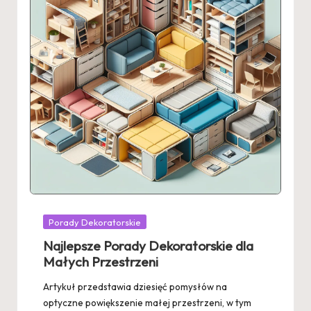
Posted
Porady Dekoratorskie
in
Najlepsze Porady Dekoratorskie dla
Małych Przestrzeni
Artykuł przedstawia dziesięć pomysłów na
optyczne powiększenie małej przestrzeni, w tym