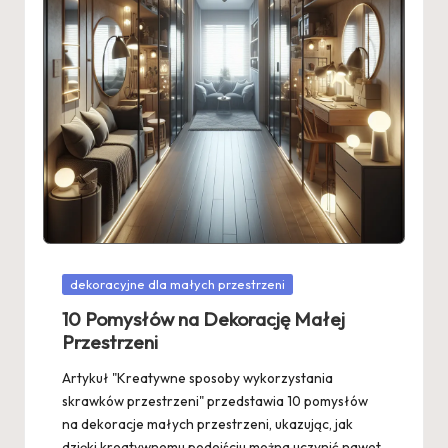
Posted
dekoracyjne dla małych przestrzeni
in
10 Pomysłów na Dekorację Małej
Przestrzeni
Artykuł "Kreatywne sposoby wykorzystania
skrawków przestrzeni" przedstawia 10 pomysłów
na dekoracje małych przestrzeni, ukazując, jak
dzięki kreatywnemu podejściu można uczynić nawet