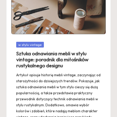
Posted
w stylu vintage
in
Sztuka odnawiania mebli w stylu
vintage: poradnik dla miłośników
rustykalnego designu
Artykuł opisuje historię mebli vintage, zaczynając od
starożytności do dzisiejszych trendów. Pokazuje, jak
sztuka odnawiania mebli w tym stylu cieszy się dużą
popularnością, a także przedstawia praktyczny
przewodnik dotyczący technik odnawiania mebli w
stylu rustykalnym. Dodatkowo, omawia wybór
kolorów i zdobień, które nadają meblom charakter