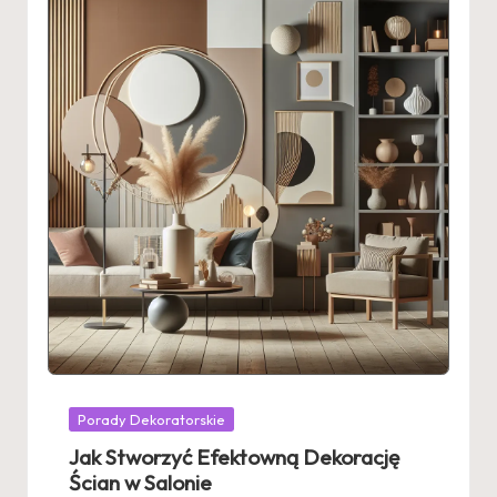
Posted
Porady Dekoratorskie
in
Jak Stworzyć Efektowną Dekorację
Ścian w Salonie