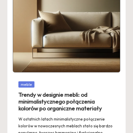
Posted
meble
in
Trendy w designie mebli: od
minimalistycznego połączenia
kolorów po organiczne materiały
W ostatnich latach minimalistyczne połączenie
kolorów w nowoczesnych meblach stało się bardzo
popularne, tworząc harmonijne i funkcjonalne