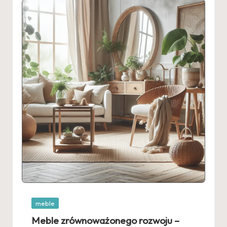
Posted
meble
in
Meble zrównoważonego rozwoju –