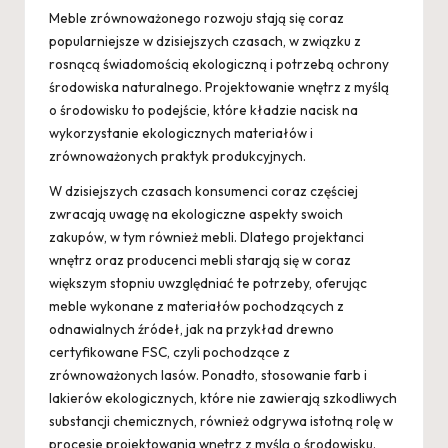
Meble zrównoważonego rozwoju stają się coraz
popularniejsze w dzisiejszych czasach, w związku z
rosnącą świadomością ekologiczną i potrzebą ochrony
środowiska naturalnego. Projektowanie wnętrz z myślą
o środowisku to podejście, które kładzie nacisk na
wykorzystanie ekologicznych materiałów i
zrównoważonych praktyk produkcyjnych.
W dzisiejszych czasach konsumenci coraz częściej
zwracają uwagę na ekologiczne aspekty swoich
zakupów, w tym również mebli. Dlatego projektanci
wnętrz oraz producenci mebli starają się w coraz
większym stopniu uwzględniać te potrzeby, oferując
meble wykonane z materiałów pochodzących z
odnawialnych źródeł, jak na przykład drewno
certyfikowane FSC, czyli pochodzące z
zrównoważonych lasów. Ponadto, stosowanie farb i
lakierów ekologicznych, które nie zawierają szkodliwych
substancji chemicznych, również odgrywa istotną rolę w
procesie projektowania wnętrz z myślą o środowisku.