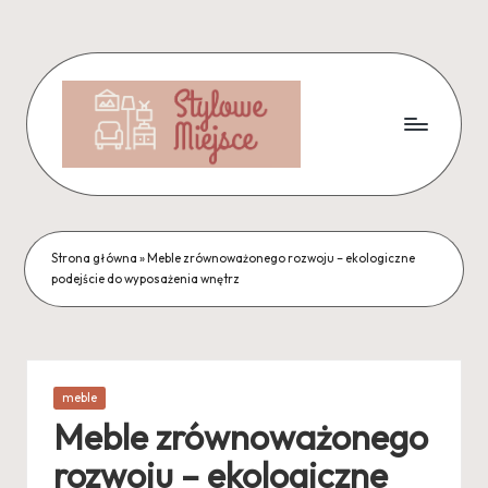
Skip
to
content
Strona główna
»
Meble zrównoważonego rozwoju – ekologiczne
podejście do wyposażenia wnętrz
Posted
meble
in
Meble zrównoważonego
rozwoju – ekologiczne