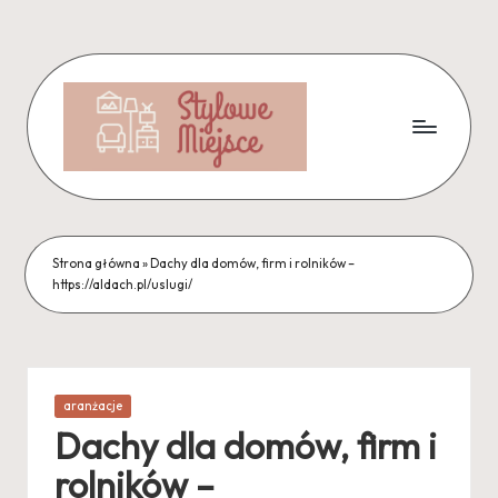
Skip
to
content
Strona główna
»
Dachy dla domów, firm i rolników –
https://aldach.pl/uslugi/
Posted
aranżacje
in
Dachy dla domów, firm i
rolników –