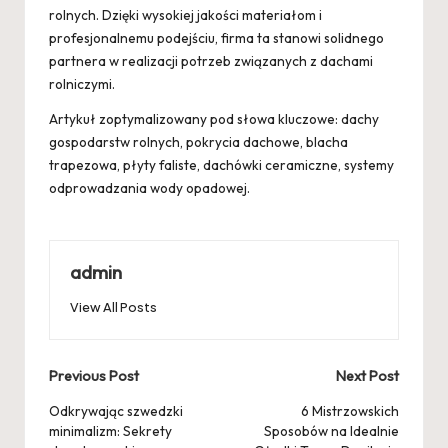
rolnych. Dzięki wysokiej jakości materiałom i
profesjonalnemu podejściu, firma ta stanowi solidnego
partnera w realizacji potrzeb związanych z dachami
rolniczymi.
Artykuł zoptymalizowany pod słowa kluczowe: dachy
gospodarstw rolnych, pokrycia dachowe, blacha
trapezowa, płyty faliste, dachówki ceramiczne, systemy
odprowadzania wody opadowej.
admin
View All Posts
Post
Previous Post
Next Post
navigation
Odkrywając szwedzki
6 Mistrzowskich
minimalizm: Sekrety
Sposobów na Idealnie