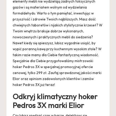
elementy mebli nie wydzielają żadnych toksycznych
gazów i są materiałem wolnym od wydzielania
formaldehydu. Warto o tym pamiętać, inwestując w
przyszłość i zdrowie Twoich najbliższych. Masz dość
chwiejnych taboretów i nijakich stylistycznie krzeseł? W
Twoim wnętrzu brakuje dobrze wykonanych,
nowoczesnych i praktycznych mebli do siedzenia?
Nawet kiedy się spieszysz, lubisz wygodnie usiąść, by
wypić poranną kawę przy kuchennym wysokim stole? W
takim razie mamy dla Ciebie fantastyczną wiadomość.
Specjalnie dla Ciebie przygotowaliśmy mistrzowski
hoker Pedros 3X w specjalnej promocyjnej ofercie
cenowej, tylko 299 zł. Zaufaj sprawdzonej jakości marki
Elior oraz opiniom zadowolonych klientów i zamów
hoker Pedros 3X już teraz!
Odkryj klimatyczny hoker
Pedros 3X marki Elior
Czy lubisz spędzać czas w barze, delektując się