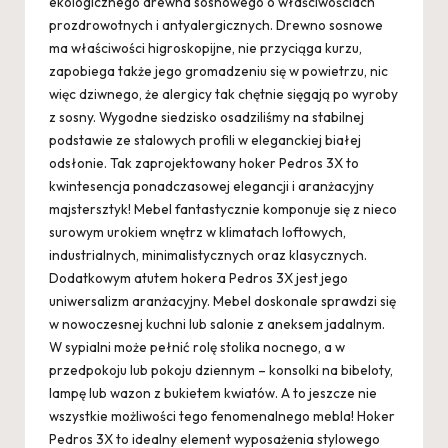
ekologicznego drewna sosnowego o właściwościach
prozdrowotnych i antyalergicznych. Drewno sosnowe
ma właściwości higroskopijne, nie przyciąga kurzu,
zapobiega także jego gromadzeniu się w powietrzu, nic
więc dziwnego, że alergicy tak chętnie sięgają po wyroby
z sosny. Wygodne siedzisko osadziliśmy na stabilnej
podstawie ze stalowych profili w eleganckiej białej
odsłonie. Tak zaprojektowany hoker Pedros 3X to
kwintesencja ponadczasowej elegancji i aranżacyjny
majstersztyk! Mebel fantastycznie komponuje się z nieco
surowym urokiem wnętrz w klimatach loftowych,
industrialnych, minimalistycznych oraz klasycznych.
Dodatkowym atutem hokera Pedros 3X jest jego
uniwersalizm aranżacyjny. Mebel doskonale sprawdzi się
w nowoczesnej kuchni lub salonie z aneksem jadalnym.
W sypialni może pełnić rolę stolika nocnego, a w
przedpokoju lub pokoju dziennym – konsolki na bibeloty,
lampę lub wazon z bukietem kwiatów. A to jeszcze nie
wszystkie możliwości tego fenomenalnego mebla! Hoker
Pedros 3X to idealny element wyposażenia stylowego