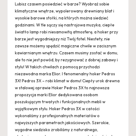
Lubisz czasem posiedzieć w barze? Wyobraź sobie
klimatyczne wnętrze, wypolerowany drewniany blat i
wysokie barowe stołki, na których można siedzieć
godzinami. W tle sączy się nastrojowa muzyka, ciepłe
światło lamp robi niesamowitą atmosferę, a hoker przy
barze jest wygodniejszy niż Twój fotel. Niestety, nie
zawsze możemy spędzić magiczne chwile w zacisznym
kawiarnianym wnętrzu. Czasem musimy zostać w domu,
ale to nie jest powód, by rezygnować z dobrej zabawy i
stylu! W takich chwilach z pomocą przychodzi
niezawodna marka Elior. I fenomenalny hoker Pedros
3X! Pedros 3X – robi klimat w domu! Ciepły urok drewna
w stalowej oprawie Hoker Pedros 3X to najnowsza
propozycja marki Elior dedykowana osobom
poszukującym trwałych i funkcjonalnych mebli w
wyjątkowym stylu. Hoker Pedros 3X w całości
wykonaliśmy z profesjonalnych materiałów o
najwyższych parametrach jakościowych. Szerokie,
wygodne siedzisko zrobiliśmy z naturalnego,