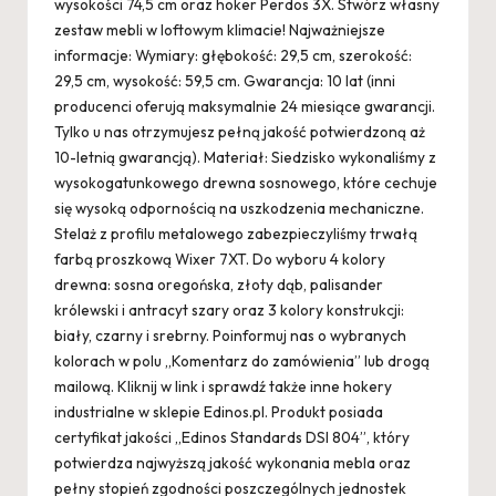
wysokości 74,5 cm oraz hoker Perdos 3X. Stwórz własny
zestaw mebli w loftowym klimacie! Najważniejsze
informacje: Wymiary: głębokość: 29,5 cm, szerokość:
29,5 cm, wysokość: 59,5 cm. Gwarancja: 10 lat (inni
producenci oferują maksymalnie 24 miesiące gwarancji.
Tylko u nas otrzymujesz pełną jakość potwierdzoną aż
10-letnią gwarancją). Materiał: Siedzisko wykonaliśmy z
wysokogatunkowego drewna sosnowego, które cechuje
się wysoką odpornością na uszkodzenia mechaniczne.
Stelaż z profilu metalowego zabezpieczyliśmy trwałą
farbą proszkową Wixer 7XT. Do wyboru 4 kolory
drewna: sosna oregońska, złoty dąb, palisander
królewski i antracyt szary oraz 3 kolory konstrukcji:
biały, czarny i srebrny. Poinformuj nas o wybranych
kolorach w polu „Komentarz do zamówienia” lub drogą
mailową. Kliknij w link i sprawdź także inne hokery
industrialne w sklepie Edinos.pl. Produkt posiada
certyfikat jakości „Edinos Standards DSI 804”, który
potwierdza najwyższą jakość wykonania mebla oraz
pełny stopień zgodności poszczególnych jednostek