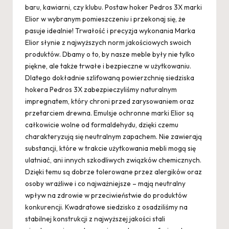
baru, kawiarni, czy klubu. Postaw hoker Pedros 3X marki
Elior w wybranym pomieszczeniu i przekonaj się, że
pasuje idealnie! Trwałość i precyzja wykonania Marka
Elior słynie z najwyższych norm jakościowych swoich
produktów. Dbamy o to, by nasze meble były nie tylko
piękne, ale także trwałe i bezpieczne w użytkowaniu.
Dlatego dokładnie szlifowaną powierzchnię siedziska
hokera Pedros 3X zabezpieczyliśmy naturalnym
impregnatem, który chroni przed zarysowaniem oraz
przetarciem drewna. Emulsje ochronne marki Elior są
całkowicie wolne od formaldehydu, dzięki czemu
charakteryzują się neutralnym zapachem. Nie zawierają
substancji, które w trakcie użytkowania mebli mogą się
ulatniać, ani innych szkodliwych związków chemicznych.
Dzięki temu są dobrze tolerowane przez alergików oraz
osoby wrażliwe i co najważniejsze – mają neutralny
wpływ na zdrowie w przeciwieństwie do produktów
konkurencji. Kwadratowe siedzisko z osadziliśmy na
stabilnej konstrukcji z najwyższej jakości stali