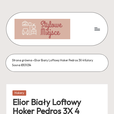
Skip
to
content
Strona główna
»
Elior Biały Loftowy Hoker Pedros 3X 4 Kolory
Sosna 8301034
Posted
Hokery
in
Elior Biały Loftowy
Hoker Pedros 3X 4