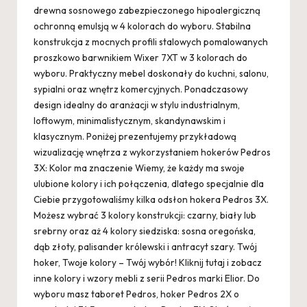
drewna sosnowego zabezpieczonego hipoalergiczną
ochronną emulsją w 4 kolorach do wyboru. Stabilna
konstrukcja z mocnych profili stalowych pomalowanych
proszkowo barwnikiem Wixer 7XT w 3 kolorach do
wyboru. Praktyczny mebel doskonały do kuchni, salonu,
sypialni oraz wnętrz komercyjnych. Ponadczasowy
design idealny do aranżacji w stylu industrialnym,
loftowym, minimalistycznym, skandynawskim i
klasycznym. Poniżej prezentujemy przykładową
wizualizację wnętrza z wykorzystaniem hokerów Pedros
3X: Kolor ma znaczenie Wiemy, że każdy ma swoje
ulubione kolory i ich połączenia, dlatego specjalnie dla
Ciebie przygotowaliśmy kilka odsłon hokera Pedros 3X.
Możesz wybrać 3 kolory konstrukcji: czarny, biały lub
srebrny oraz aż 4 kolory siedziska: sosna oregońska,
dąb złoty, palisander królewski i antracyt szary. Twój
hoker, Twoje kolory – Twój wybór! Kliknij tutaj i zobacz
inne kolory i wzory mebli z serii Pedros marki Elior. Do
wyboru masz taboret Pedros, hoker Pedros 2X o