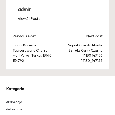
admin
View All Posts
Post
Previous Post
Next Post
navigation
Signal Krzesło
Signal Krzesło Monte
Tapicerowane Cherry
Sztruks Curry Czarny
Matt Velvet Turkus 13140
14130 147156
134792
14130_147156
Kategorie
aranżacje
dekoracje