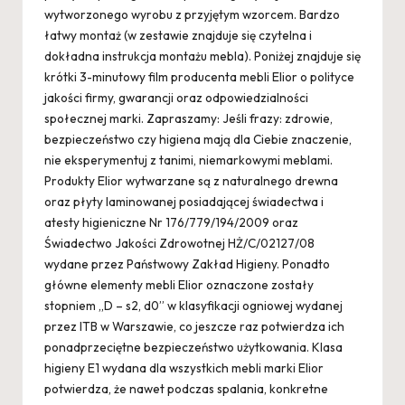
wytworzonego wyrobu z przyjętym wzorcem. Bardzo
łatwy montaż (w zestawie znajduje się czytelna i
dokładna instrukcja montażu mebla). Poniżej znajduje się
krótki 3-minutowy film producenta mebli Elior o polityce
jakości firmy, gwarancji oraz odpowiedzialności
społecznej marki. Zapraszamy: Jeśli frazy: zdrowie,
bezpieczeństwo czy higiena mają dla Ciebie znaczenie,
nie eksperymentuj z tanimi, niemarkowymi meblami.
Produkty Elior wytwarzane są z naturalnego drewna
oraz płyty laminowanej posiadającej świadectwa i
atesty higieniczne Nr 176/779/194/2009 oraz
Świadectwo Jakości Zdrowotnej HŻ/C/02127/08
wydane przez Państwowy Zakład Higieny. Ponadto
główne elementy mebli Elior oznaczone zostały
stopniem „D – s2, d0” w klasyfikacji ogniowej wydanej
przez ITB w Warszawie, co jeszcze raz potwierdza ich
ponadprzeciętne bezpieczeństwo użytkowania. Klasa
higieny E1 wydana dla wszystkich mebli marki Elior
potwierdza, że nawet podczas spalania, konkretne