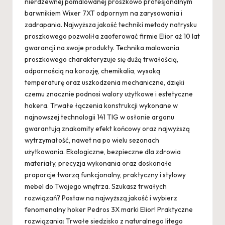
nierdzewnej pomalowanej proszkowo profesjonalnym
barwnikiem Wixer 7XT odpornym na zarysowania i
zadrapania. Najwyższa jakość techniki metody natrysku
proszkowego pozwoliła zaoferować firmie Elior aż 10 lat
gwarancji na swoje produkty. Technika malowania
proszkowego charakteryzuje się dużą trwałością,
odpornością na korozję, chemikalia, wysoką
temperaturę oraz uszkodzenia mechaniczne, dzięki
czemu znacznie podnosi walory użytkowe i estetyczne
hokera. Trwałe łączenia konstrukcji wykonane w
najnowszej technologii 141 TIG w osłonie argonu
gwarantują znakomity efekt końcowy oraz najwyższą
wytrzymałość, nawet na po wielu sezonach
użytkowania. Ekologiczne, bezpieczne dla zdrowia
materiały, precyzja wykonania oraz doskonałe
proporcje tworzą funkcjonalny, praktyczny i stylowy
mebel do Twojego wnętrza. Szukasz trwałych
rozwiązań? Postaw na najwyższą jakość i wybierz
fenomenalny hoker Pedros 3X marki Elior! Praktyczne
rozwiązania: Trwałe siedzisko z naturalnego litego