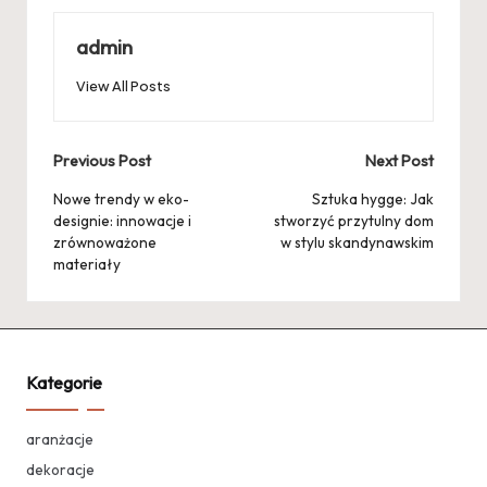
admin
View All Posts
Post
Previous Post
Next Post
navigation
Nowe trendy w eko-
Sztuka hygge: Jak
designie: innowacje i
stworzyć przytulny dom
zrównoważone
w stylu skandynawskim
materiały
Kategorie
aranżacje
dekoracje