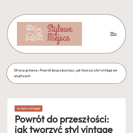
Skip
to
content
Strona główna
»
Powrót do przeszłości: jak tworzyć styl vintage we
wnętrzach
Posted
w stylu vintage
in
Powrót do przeszłości:
jak tworzyć styl vintage