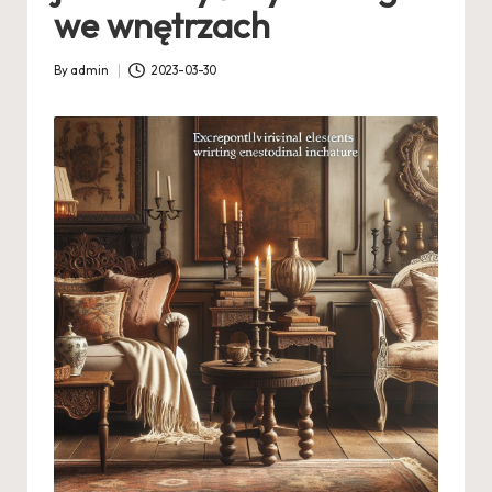
we wnętrzach
By
admin
2023-03-30
Posted
by