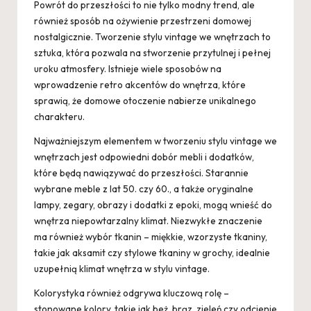
Powrót do przeszłości to nie tylko modny trend, ale
również sposób na ożywienie przestrzeni domowej
nostalgicznie. Tworzenie stylu vintage we wnętrzach to
sztuka, która pozwala na stworzenie przytulnej i pełnej
uroku atmosfery. Istnieje wiele sposobów na
wprowadzenie retro akcentów do wnętrza, które
sprawią, że domowe otoczenie nabierze unikalnego
charakteru.
Najważniejszym elementem w tworzeniu stylu vintage we
wnętrzach jest odpowiedni dobór mebli i dodatków,
które będą nawiązywać do przeszłości. Starannie
wybrane meble z lat 50. czy 60., a także oryginalne
lampy, zegary, obrazy i dodatki z epoki, mogą wnieść do
wnętrza niepowtarzalny klimat. Niezwykłe znaczenie
ma również wybór tkanin – miękkie, wzorzyste tkaniny,
takie jak aksamit czy stylowe tkaniny w grochy, idealnie
uzupełnią klimat wnętrza w stylu vintage.
Kolorystyka również odgrywa kluczową rolę –
stonowane kolory, takie jak beż, brąz, zieleń czy odcienie