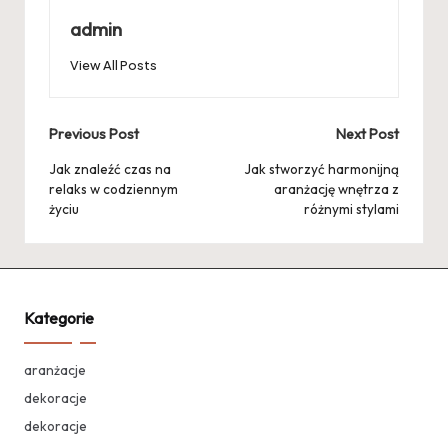
admin
View All Posts
Post
Previous Post
Next Post
navigation
Jak znaleźć czas na
Jak stworzyć harmonijną
relaks w codziennym
aranżację wnętrza z
życiu
różnymi stylami
Kategorie
aranżacje
dekoracje
dekoracje