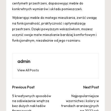
centymetr przestrzeni, dopasowując meble do
konkretnych wymiarów i układu pomieszczeń.
Wybierając meble do małego mieszkania, zwróć uwagę
na funkcjonalność, praktyczność i optymalizację
przestrzeni. Dzięki powyższym wskazówkom, możesz
uczynić swoje małe mieszkanie bardziej komfortowym i
funkcjonalnym, niezależnie od jego rozmiaru.
admin
View All Posts
Post
Previous Post
Next Post
navigation
5 kreatywnych sposobów
Najpopularniejsze
na odświeżenie wnętrza
wzornictwo i kolory w
bez dużych nakładów
trendach aranżacyjnych
finansowych
na 2022 rok