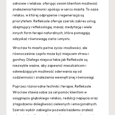
odnowie i relaksie, oferując swoim klientom możliwość
znalezienia harmonii i spokoju w sercu miasta. To oaza
relaksu, w której odprężenie i regeneracja są
priorytetem. Refleksole oferuje szeroki zakres usług,
obejmujący refleksologię, masaż, medytację i wiele
innych form terapii naturalnych, które pomagają
odzyskać równowagę ciała i umysłu.
Wrocław to miasto pełne życia i możliwości, ale
równocześnie często może być miejscem stresu i
gonitwy. Dlatego miejsca takie jak Refleksole są
niezwykle ważne, aby zapewnić mieszkańcom i
odwiedzającym możliwość oderwania się od
codzienności i znalezienia wewnętrznej równowagi.
Poprzez różnorodne techniki i terapie, Refleksole
Wrocław stawia sobie za cel pomóc klientom w
osiągnięciu głębokiego relaksu, redukcji napięcia oraz
złagodzeniu dolegliwości cielesnych i emocjonalnych.
Szeroki wybór zabiegów pozwala każdemu znaleźć