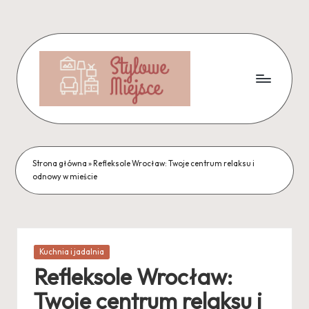
Skip
to
content
Strona główna
»
Refleksole Wrocław: Twoje centrum relaksu i
odnowy w mieście
Posted
Kuchnia i jadalnia
in
Refleksole Wrocław:
Twoje centrum relaksu i