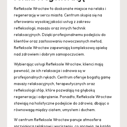
Refleksole Wrocław to doskonałe miejsce na relaks i
regenerację w sercu miasta. Centrum skupia się na
oferowaniu wysokiej jakości usług z zakresu
refleksologii, masażu oraz innych technik
relaksacyjnych. Dzięki profesjonalnemu podejściu do
klientów oraz zastosowaniu nowoczesnych metod,
Refleksole Wrocław zapewniają kompleksową opiekę
nad zdrowiem i dobrym samopoczuciem.
Wybierając usługi Refleksole Wrocław, klienci mają
pewność, że ich relaksacja i odnowa są w
profesjonalnych rękach. Centrum oferuje bogatą gamę
masaży relaksacyjnych, terapeutycznych oraz
refleksologii stóp, które pozwalają na głęboką
regenerację i odprężenie. Ponadto, Refleksole Wrocław
stawiają na holistyczne podejście do zdrowia, dbając o
równowagę między ciałem, umysłem i duchem.
W centrum Refleksole Wrocław panuje atmosfera
sprzyjająca relaksowi i wyciszeniu, co sprawia, że każda