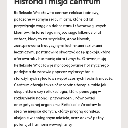
Historia i misja centrum
Refleksole Wrocław to cenrum relaksu i odnowy,
położone w samym sercu miasta, które od lat
przywiązuje wagę do dobrostanu i równowagi swych
klientów. Historia tego miejsca sięga kilkunastu lat
wstecz, kiedy to założycielka, Anna Nowak,
zainspirowana tradycyjnymi technikami i sztukami
leczniczymi, postanowiła stworzyć oazę spokoju, która
oferowałaby harmonię ciała i umysłu. Główną misją
Refleksole Wrocław jest propagowanie holistycznego
podejścia do zdrowia poprzez wykorzystanie
starożytnych rytuałów i współczesnych technik masażu.
Centrum oferuje także różnorodne terapie, takie jak
akupunktura czy refleksologia, które pomagają w
rozluźnieniu napięć i przywróceniu równowagi
energetycznej organizmu. Refleksole Wrocław to
idealne miejsce dla tych, którzy pragną odnaleźć
ukojenie w zabieganym mieście, oraz odkryć pełny
potencjał harmonii wewnętrznej.