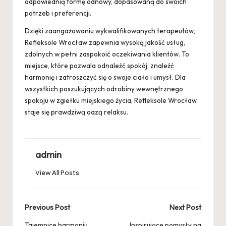
odpowiednią formę odnowy, dopasowaną do swoich
potrzeb i preferencji.
Dzięki zaangażowaniu wykwalifikowanych terapeutów,
Refleksole Wrocław zapewnia wysoką jakość usług,
zdolnych w pełni zaspokoić oczekiwania klientów. To
miejsce, które pozwala odnaleźć spokój, znaleźć
harmonię i zatroszczyć się o swoje ciało i umysł. Dla
wszystkich poszukujących odrobiny wewnętrznego
spokoju w zgiełku miejskiego życia, Refleksole Wrocław
staje się prawdziwą oazą relaksu.
admin
View All Posts
Post
Previous Post
Next Post
Tajemnice harmonii:
Inspirujące pomysły na